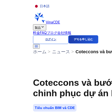
日本語
VinaCDE
製品
料金
FAQ
ブログ
会社情報
ログイン
デモを申し込む
ホーム
>
ニュース
>
Coteccons và b
chinh phục dự á