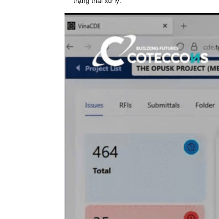
Hệ thống lưu trữ dữ liệu trong nước (
Khả năng tích hợp sâu với BIM
, cho 
trên trình duyệt web.
Phân quyền rõ ràng
, đảm bảo mỗi bên 
phạm vi trách nhiệm.
Dashboard trực quan
, giúp chủ đầu t
trạng thái xử lý.