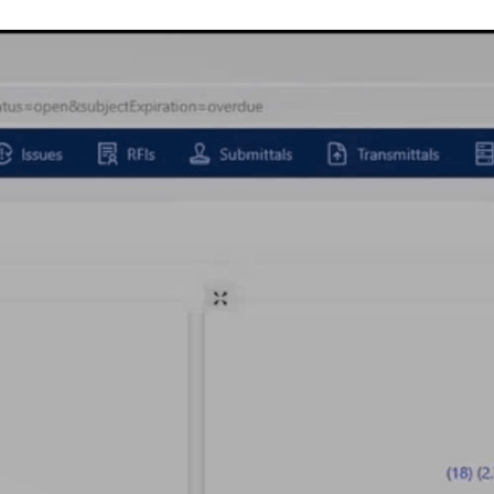
n định.
WG, RVT ngay
u trong
ến độ,