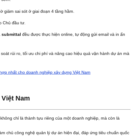
nh tại dự án Metropole Plot 1.14
E đã giúp Coteccons quản lý toàn bộ vòng đời dữ liệu dự án - từ 
à xử lý sớm.
 sinh nhờ giảm sai sót ở giai đoạn 4 tầng hầm.
oạch
cho Chủ đầu tư.