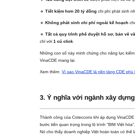
2. Hiệu quả được chứng mi
Trong quá trình triển khai thực tế, VinaCD
đến thi công - trên một nền tảng duy nhất.
Kết quả đạt được rất ấn tượng:
🔹
425 xung đột thiết kế
được phát hiện v
🔹
Tiết kiệm hơn 20 tỷ đồng
chi phí phát
🔹
Không phát sinh chi phí ngoài kế h