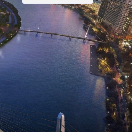
VinaCDE
2025.04.09
191