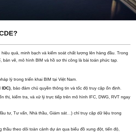
n VinaCDE?
 yếu tố hiệu quả, minh bạch và kiểm soát chất lượng lên hàng 
thiết kế, bản vẽ, mô hình BIM và hồ sơ thi công là bài toán phức
ờ:
 tính pháp lý trong triển khai BIM tại Việt Nam.