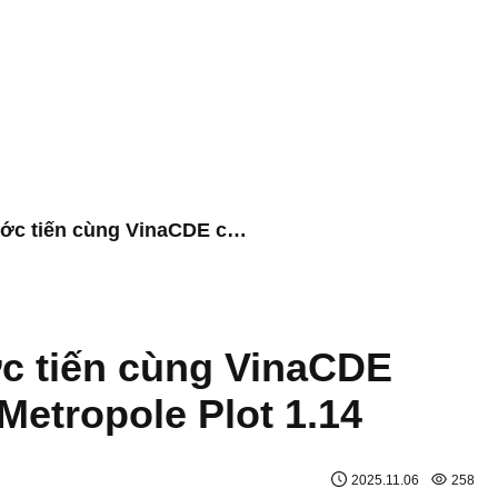
Coteccons và bước tiến cùng VinaCDE chinh phục dự án Metropole Plot 1.14
ước tiến cùng VinaCDE
n Metropole Plot 1.14