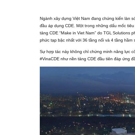
Tiêu chuẩn BIM và CDE
Ngành xây dựng Việt Nam đang chứng kiến
đầu áp dụng CDE. Một trong những dấu m
tảng CDE “Make in Viet Nam” do TGL Soluti
phức tạp bậc nhất với 36 tầng nổi và 4 tầ
Sự hợp tác này không chỉ chứng minh năng
#VinaCDE như nền tảng CDE đầu tiên đáp 