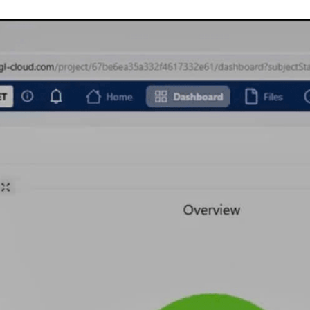
Viettel IDC)
, bảo đảm chủ quyền thông tin và tốc độ truy cập ổ
phép hiển thị, kiểm tra, và xử lý trực tiếp trên mô hình IFC, D
(Chủ đầu tư, Tư vấn, Nhà thầu, Giám sát…) chỉ truy cập dữ liệ
ư và tổng thầu theo dõi toàn cảnh dự án qua biểu đồ xung đột, ti