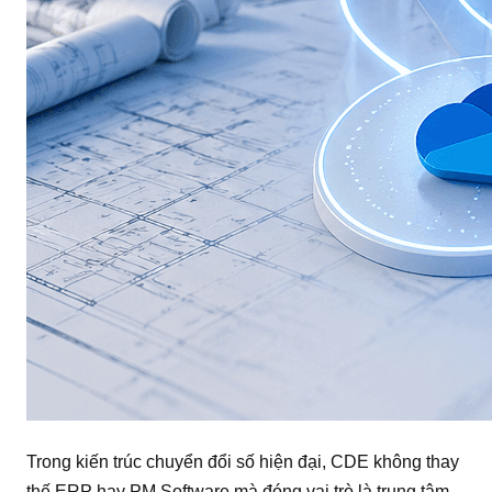
Trong kiến trúc chuyển đổi số hiện đại, CDE không thay
thế ERP hay PM Software mà đóng vai trò là trung tâm