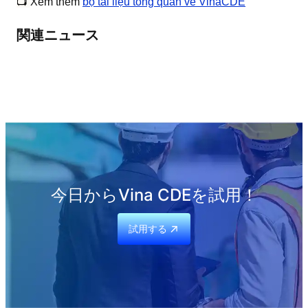
📺
Xem thêm
bộ tài liệu tổng quan về VinaCDE
関連ニュース
今日からVina CDEを試用！
試用する