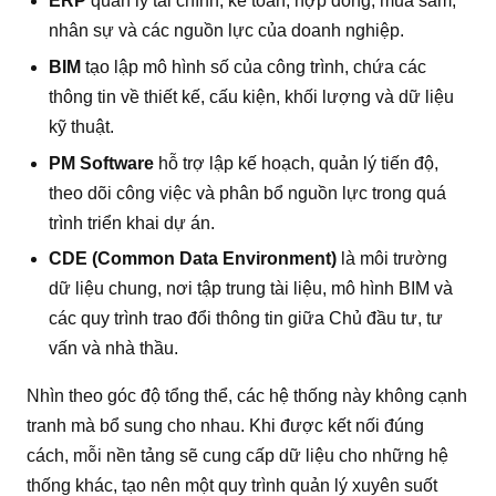
ERP
quản lý tài chính, kế toán, hợp đồng, mua sắm,
nhân sự và các nguồn lực của doanh nghiệp.
BIM
tạo lập mô hình số của công trình, chứa các
thông tin về thiết kế, cấu kiện, khối lượng và dữ liệu
kỹ thuật.
PM Software
hỗ trợ lập kế hoạch, quản lý tiến độ,
theo dõi công việc và phân bổ nguồn lực trong quá
trình triển khai dự án.
CDE (Common Data Environment)
là môi trường
dữ liệu chung, nơi tập trung tài liệu, mô hình BIM và
các quy trình trao đổi thông tin giữa Chủ đầu tư, tư
vấn và nhà thầu.
Nhìn theo góc độ tổng thể, các hệ thống này không cạnh
tranh mà bổ sung cho nhau. Khi được kết nối đúng
cách, mỗi nền tảng sẽ cung cấp dữ liệu cho những hệ
thống khác, tạo nên một quy trình quản lý xuyên suốt