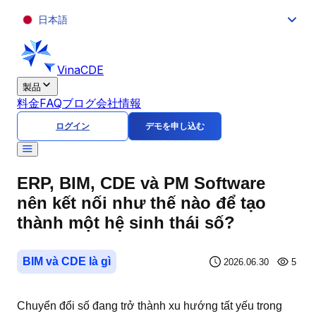
日本語
VinaCDE
製品
料金
FAQ
ブログ
会社情報
ログイン
デモを申し込む
ERP, BIM, CDE và PM Software
nên kết nối như thế nào để tạo
thành một hệ sinh thái số?
BIM và CDE là gì
2026.06.30
5
Chuyển đổi số đang trở thành xu hướng tất yếu trong