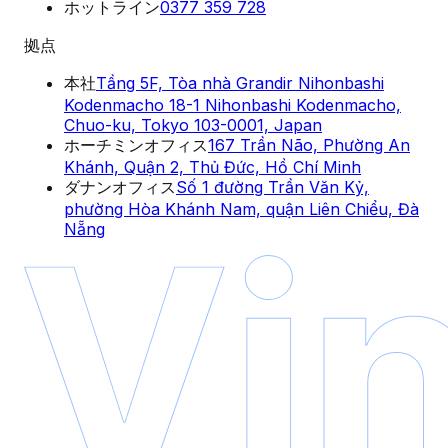
ホットライン
0377 359 728
拠点
本社
Tầng 5F, Tòa nhà Grandir Nihonbashi
Kodenmacho 18-1 Nihonbashi Kodenmacho,
Chuo-ku, Tokyo 103-0001, Japan
ホーチミンオフィス
167 Trần Não, Phường An
Khánh, Quận 2, Thủ Đức, Hồ Chí Minh
ダナンオフィス
Số 1 đường Trần Văn Kỷ,
phường Hòa Khánh Nam, quận Liên Chiểu, Đà
Nẵng