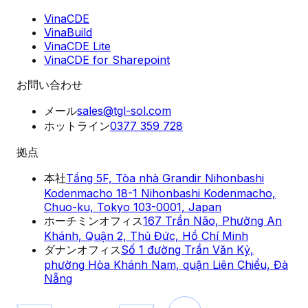
VinaCDE
VinaBuild
VinaCDE Lite
VinaCDE for Sharepoint
お問い合わせ
メール
sales@tgl-sol.com
ホットライン
0377 359 728
拠点
本社
Tầng 5F, Tòa nhà Grandir Nihonbashi
Kodenmacho 18-1 Nihonbashi Kodenmacho,
Chuo-ku, Tokyo 103-0001, Japan
ホーチミンオフィス
167 Trần Não, Phường An
Khánh, Quận 2, Thủ Đức, Hồ Chí Minh
ダナンオフィス
Số 1 đường Trần Văn Kỷ,
phường Hòa Khánh Nam, quận Liên Chiểu, Đà
Nẵng