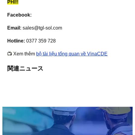
PHÍ!!
Facebook:
Email:
sales@tgl-sol.com
Hotline:
0377 359 728
📺
Xem thêm
bộ tài liệu tổng quan về VinaCDE
関連ニュース