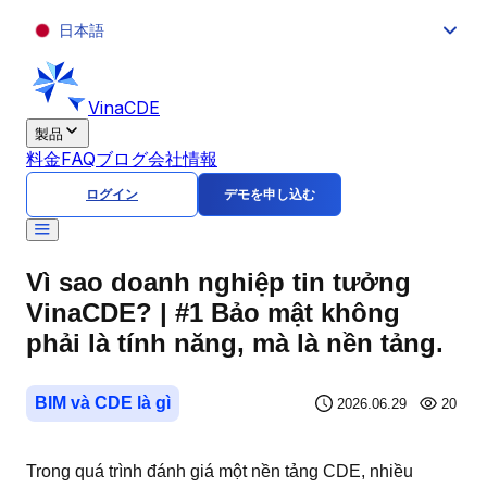
日本語
VinaCDE
製品
料金
FAQ
ブログ
会社情報
ログイン
デモを申し込む
Vì sao doanh nghiệp tin tưởng
VinaCDE? | #1 Bảo mật không
phải là tính năng, mà là nền tảng.
BIM và CDE là gì
2026.06.29
20
Trong quá trình đánh giá một nền tảng CDE, nhiều