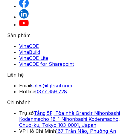
Sản phẩm
VinaCDE
VinaBuild
VinaCDE Lite
VinaCDE for Sharepoint
Liên hệ
Email
sales@tgl-sol.com
Hotline
0377 359 728
Chi nhánh
Trụ sở
Tầng 5F, Tòa nhà Grandir Nihonbashi
Kodenmacho 18-1 Nihonbashi Kodenmacho,
Chuo-ku, Tokyo 103-0001, Japan
VP Hồ Chí Minh
167 Trần Não, Phường An