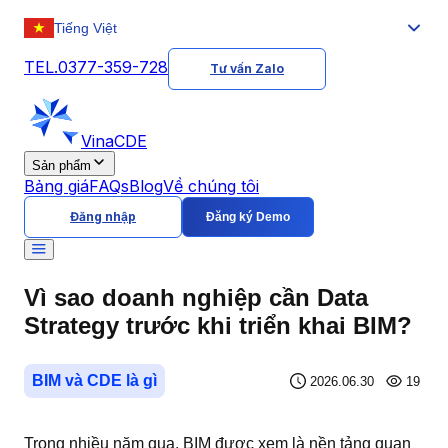
Tiếng Việt
TEL.0377-359-728
Tư vấn Zalo
VinaCDE
Sản phẩm
Bảng giá
FAQs
Blog
Về chúng tôi
Đăng nhập
Đăng ký Demo
Vì sao doanh nghiệp cần Data
Strategy trước khi triển khai BIM?
BIM và CDE là gì
2026.06.30
19
Trong nhiều năm qua, BIM được xem là nền tảng quan