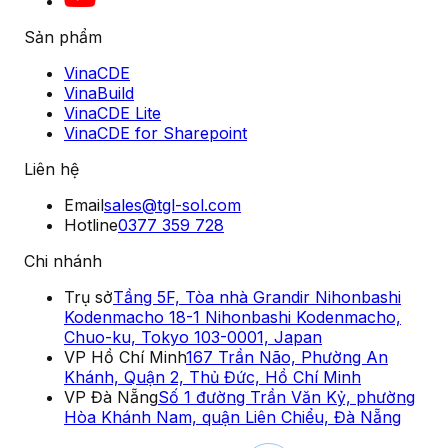
Sản phẩm
VinaCDE
VinaBuild
VinaCDE Lite
VinaCDE for Sharepoint
Liên hệ
Email
sales@tgl-sol.com
Hotline
0377 359 728
Chi nhánh
Trụ sở
Tầng 5F, Tòa nhà Grandir Nihonbashi
Kodenmacho 18-1 Nihonbashi Kodenmacho,
Chuo-ku, Tokyo 103-0001, Japan
VP Hồ Chí Minh
167 Trần Não, Phường An
Khánh, Quận 2, Thủ Đức, Hồ Chí Minh
VP Đà Nẵng
Số 1 đường Trần Văn Kỷ, phường
Hòa Khánh Nam, quận Liên Chiểu, Đà Nẵng