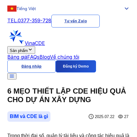
Tiếng Việt
TEL.0377-359-728
Tư vấn Zalo
VinaCDE
Sản phẩm
Bảng giá
FAQs
Blog
Về chúng tôi
Đăng nhập
Đăng ký Demo
6 MẸO THIẾT LẬP CDE HIỆU QUẢ
CHO DỰ ÁN XÂY DỰNG
BIM và CDE là gì
2025.07.22
27
Trong thời đại số, quản lý tài liệu và cộng tác hiệu quả là