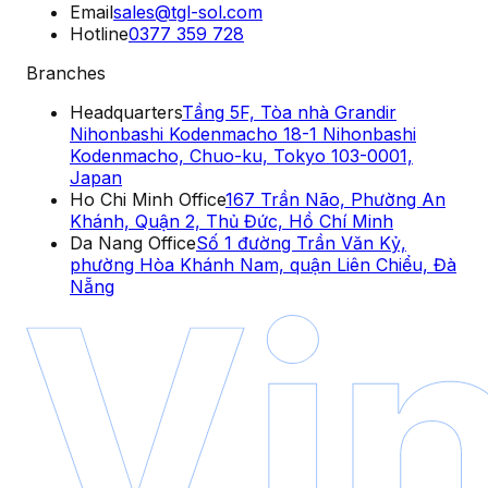
Email
sales@tgl-sol.com
Hotline
0377 359 728
Branches
Headquarters
Tầng 5F, Tòa nhà Grandir
Nihonbashi Kodenmacho 18-1 Nihonbashi
Kodenmacho, Chuo-ku, Tokyo 103-0001,
Japan
Ho Chi Minh Office
167 Trần Não, Phường An
Khánh, Quận 2, Thủ Đức, Hồ Chí Minh
Da Nang Office
Số 1 đường Trần Văn Kỷ,
phường Hòa Khánh Nam, quận Liên Chiểu, Đà
Nẵng