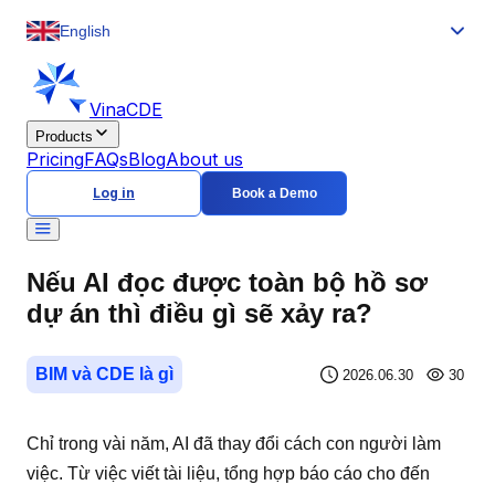
English
VinaCDE
Products
Pricing
FAQs
Blog
About us
Log in
Book a Demo
Nếu AI đọc được toàn bộ hồ sơ
dự án thì điều gì sẽ xảy ra?
BIM và CDE là gì
2026.06.30
30
Chỉ trong vài năm, AI đã thay đổi cách con người làm
việc. Từ việc viết tài liệu, tổng hợp báo cáo cho đến