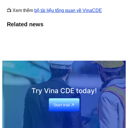
📺
Xem thêm
bộ tài liệu tổng quan về VinaCDE
Related news
Try Vina CDE today!
Start trial