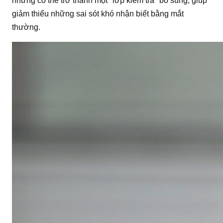
nhưng có thể trở thành một "lớp kiểm tra" bổ sung, giúp
giảm thiểu những sai sót khó nhận biết bằng mắt
thường.