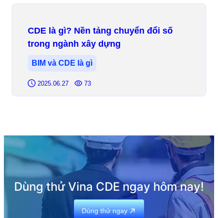
CDE là gì? Nền tảng chuyển đổi số
trong ngành xây dựng
BIM và CDE là gì
2025.06.27
73
Dùng thử Vina CDE ngay hôm nay!
Dùng thử ngay