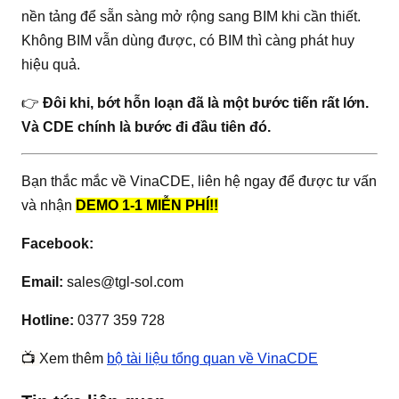
nền tảng để sẵn sàng mở rộng sang BIM khi cần thiết.
Không BIM vẫn dùng được, có BIM thì càng phát huy
hiệu quả.
👉
Đôi khi, bớt hỗn loạn đã là một bước tiến rất lớn.
Và CDE chính là bước đi đầu tiên đó.
Bạn thắc mắc về VinaCDE, liên hệ ngay để được tư vấn
và nhận
DEMO 1-1 MIỄN PHÍ!!
Facebook:
Email:
sales@tgl-sol.com
Hotline:
0377 359 728
📺
Xem thêm
bộ tài liệu tổng quan về VinaCDE