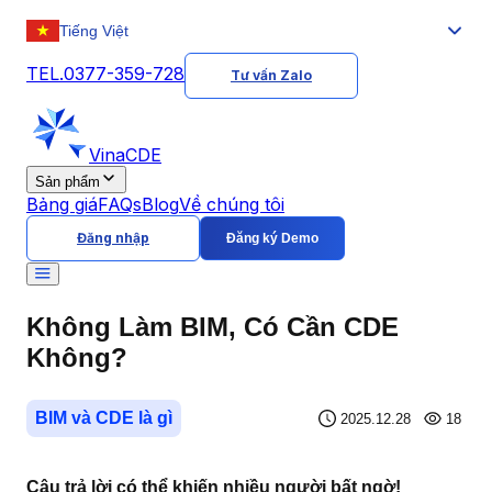
Tiếng Việt
TEL.0377-359-728
Tư vấn Zalo
VinaCDE
Sản phẩm
Bảng giá
FAQs
Blog
Về chúng tôi
Đăng nhập
Đăng ký Demo
Không Làm BIM, Có Cần CDE
Không?
BIM và CDE là gì
2025.12.28
18
Câu trả lời có thể khiến nhiều người bất ngờ!