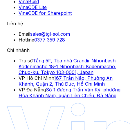
VinaBuild
VinaCDE Lite
VinaCDE for Sharepoint
Liên hệ
Email
sales@tgl-sol.com
Hotline
0377 359 728
Chi nhánh
Trụ sở
Tầng 5F, Tòa nhà Grandir Nihonbashi
Kodenmacho 18-1 Nihonbashi Kodenmacho,
Chuo-ku, Tokyo 103-0001, Japan
VP Hồ Chí Minh
167 Trần Não, Phường An
Khánh, Quận 2, Thủ Đức, Hồ Chí Minh
VP Đà Nẵng
Số 1 đường Trần Văn Kỷ, phường
Hòa Khánh Nam, quận Liên Chiểu, Đà Nẵng